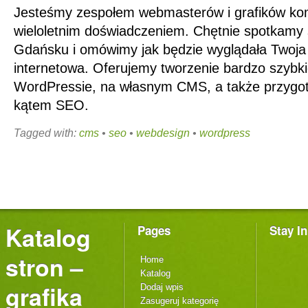
Jesteśmy zespołem webmasterów i grafików ko
wieloletnim doświadczeniem. Chętnie spotkamy 
Gdańsku i omówimy jak będzie wyglądała Twoja 
internetowa. Oferujemy tworzenie bardzo szybki
WordPressie, na własnym CMS, a także przygot
kątem SEO.
Tagged with:
cms
•
seo
•
webdesign
•
wordpress
Katalog
Pages
Stay I
stron –
Home
Katalog
grafika
Dodaj wpis
Zasugeruj kategorię